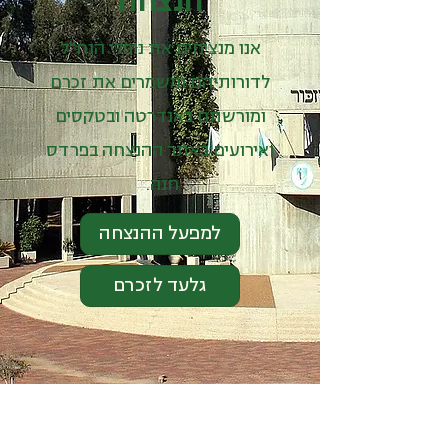
הנצחה
אנו מנציחים את נופלי הנח"ל
לדורותיהם ומשמרים את זכרם
ומורשתם באנדרטה ובטקסים
ואירועים באתר ההנצחה בפרדס
חנה.
למפעל ההנצחה
גלעד לזכרם