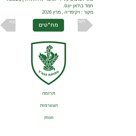
חמד בח'אן יונס.
מקור : ויקיפדיה , מרץ 2026
לקודם
הבא
מח"טים
תרומה
הצטרפות
חנות
מסמכי עמותה