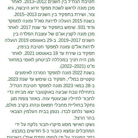
חטיבת הנח"ל בין השנים 2012–2013. לאחר
מכן מונה לראש לשכת מפקד זרוע היבשה, גיא
צור, ושירת בתפקיד בין השנים 2013–2015.
בשנת 2015 הועלה לדרגת סא"ל ומונה למפקד
גדוד 931. שימש בתפקיד עד שנת 2017. לאחר
מכן מונה לקצין אג"ם של עוצבת הפלדה בין
השנים 2017–2019. ב-29 באוגוסט 2019 הועלה
לדרגת אל"ם ומונה למפקד חטיבת בנימין,
תפקיד בו שירת עד 18 באוגוסט 2021. לאחר
מכן היה חניך במכללה לביטחון לאומי במחזור
מ"ט (2021–2022).
בשנת 2022 מונה למפקד המרכז לאימונים
טקטיים במל"י, תפקיד בו שימש עד שנת 2023.
ב-28 במאי 2023 מונה למפקד חטיבת הנח"ל.
בתחילת טבח שבעה באוקטובר יצא מביתו כדי
לחבור לחייליו שבעוטף עזה. באזור צומת מגן
נתקל בחוליית מחבלי חמאס ונהרג בקרב מולם,
כאשר נלחם לבדו. נטמן בבית העלמין הצבאי
בהר הרצל.
נשקו האישי מסוג מיקרו-תבור נלקח על ידי
המחבלים ונמצא כעבור כ-5 חודשים במבצע
כתר המערב על ידי לוחמי יחידת אית"ן בשכונת