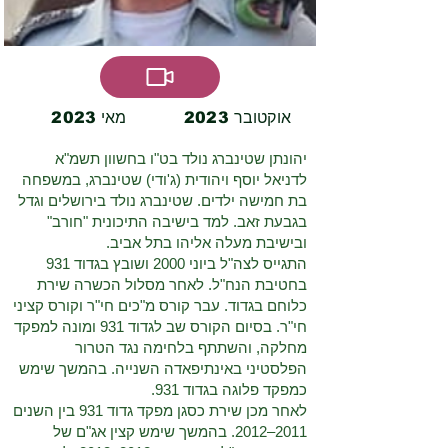
2023 אוקטובר
2023 מאי
יהונתן שטינברג נולד בט"ו בחשוון תשמ"א
לדניאל יוסף ויהודית (ג'ודי) שטינברג, במשפחה
בת חמישה ילדים. שטינברג נולד בירושלים וגדל
בגבעת זאב. למד בישיבה התיכונית "חורב"
ובישיבת מעלה אליהו בתל אביב.
התגייס לצה"ל ביוני 2000 ושובץ בגדוד 931
בחטיבת הנח"ל. לאחר מסלול הכשרה שירת
כלוחם בגדוד. עבר קורס מ"כים חי"ר וקורס קציני
חי"ר. בסיום הקורס שב לגדוד 931 ומונה למפקד
מחלקה, והשתתף בלחימה נגד הטרור
הפלסטיני באינתיפאדה השנייה. בהמשך שימש
כמפקד פלוגה בגדוד 931.
לאחר מכן שירת כסגן מפקד גדוד 931 בין השנים
2011–2012. בהמשך שימש קצין אג"ם של