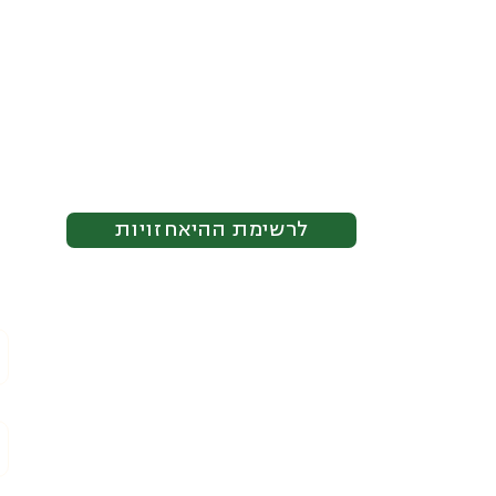
לרשימת ההיאחזויות
מסמכי עמותה
תעודת רישום עמותה
ת
תקנון עמותה