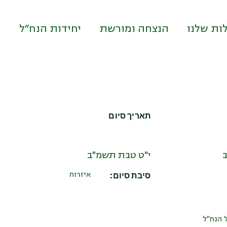
ות שלנו
הנצחה ומורשת
יחידות הנח״ל
תאריך סיום
י"ט טבת תשמ"ב
סיבת סיום:
איזרוח