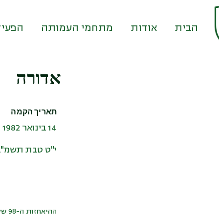
דף הבית
אודות
מתחמי העמותה
הפעיל
אדורה
תאריך הקמה
14 בינואר 1982
י"ט טבת תשמ"ב
ההיאחזות ה-98 של הנח"ל