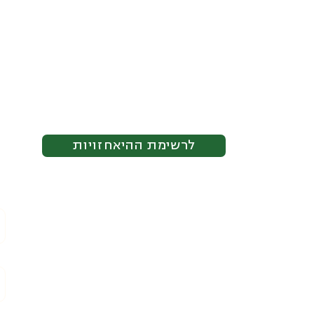
לרשימת ההיאחזויות
מסמכי עמותה
תעודת רישום עמותה
ת
תקנון עמותה