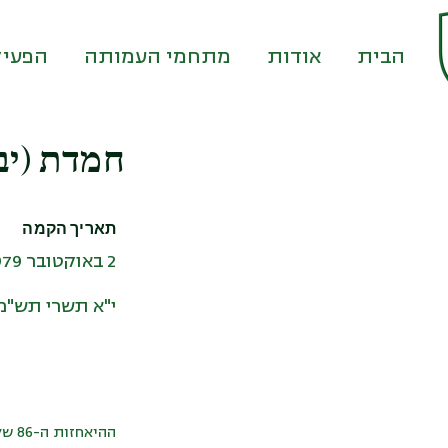
דף הבית
אודות
מתחמי העמותה
הפעיל
חמדת (יב
תאריך הקמה
2 באוקטובר 1979
י"א תשרי תש"מ
ההיאחזות ה-86 של הנח"ל