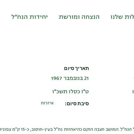
ות שלנו
הנצחה ומורשת
יחידות הנח״ל
תאריך סיום
21 בנובמבר 1967
ט"ו כסלו תשכ"ו
סיבת סיום:
איזרוח
ההיאחזות ה-33 של הנח"ל. המושב ח