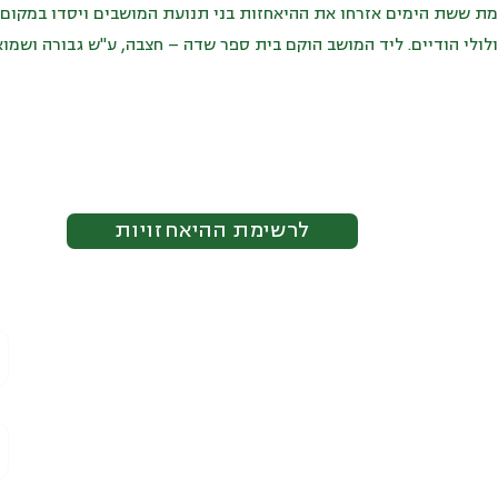
ת ששת הימים אזרחו את ההיאחזות בני תנועת המושבים ויסדו במקום 
ולולי הודיים. ליד המושב הוקם בית ספר שדה – חצבה, ע"ש גבורה ושמוא
לרשימת ההיאחזויות
מסמכי עמותה
תעודת רישום עמותה
ת
תקנון עמותה