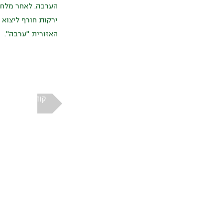
הערבה. לאחר מלחמ
ירקות חורף ליצוא 
האזורית "ערבה".
קודם
כתובתנו
קישורי אתר
צור קשר
דרך הים, פרדס חנה-כרכור
office@nahal.co.il
תנאי שימוש ופרטיו