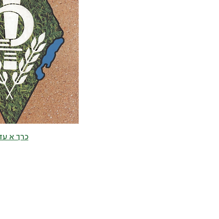
כרך א עד ש