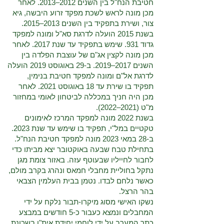
חטיבת הנח"ל בין השנים 2012–2013. לאחר
מכן מונה לראש לשכת מפקד זרוע היבשה, גיא
צור, ושירת בתפקיד בין השנים 2013–2015.
בשנת 2015 הועלה לדרגת סא"ל ומונה למפקד
גדוד 931. שימש בתפקיד עד שנת 2017. לאחר
מכן מונה לקצין אג"ם של עוצבת הפלדה בין
השנים 2017–2019. ב-29 באוגוסט 2019 הועלה
לדרגת אל"ם ומונה למפקד חטיבת בנימין,
תפקיד בו שירת עד 18 באוגוסט 2021. לאחר
מכן היה חניך במכללה לביטחון לאומי במחזור
מ"ט (2021–2022).
בשנת 2022 מונה למפקד המרכז לאימונים
טקטיים במל"י, תפקיד בו שימש עד שנת 2023.
ב-28 במאי 2023 מונה למפקד חטיבת הנח"ל.
בתחילת טבח שבעה באוקטובר יצא מביתו כדי
לחבור לחייליו שבעוטף עזה. באזור צומת מגן
נתקל בחוליית מחבלי חמאס ונהרג בקרב מולם,
כאשר נלחם לבדו. נטמן בבית העלמין הצבאי
בהר הרצל.
נשקו האישי מסוג מיקרו-תבור נלקח על ידי
המחבלים ונמצא כעבור כ-5 חודשים במבצע
כתר המערב על ידי לוחמי יחידת אית"ן בשכונת