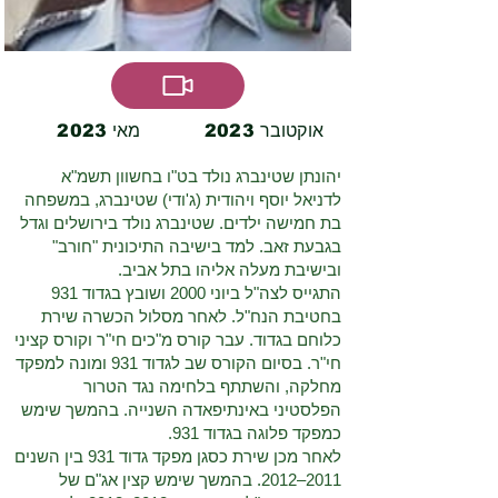
2023 אוקטובר
2023 מאי
יהונתן שטינברג נולד בט"ו בחשוון תשמ"א
לדניאל יוסף ויהודית (ג'ודי) שטינברג, במשפחה
בת חמישה ילדים. שטינברג נולד בירושלים וגדל
בגבעת זאב. למד בישיבה התיכונית "חורב"
ובישיבת מעלה אליהו בתל אביב.
התגייס לצה"ל ביוני 2000 ושובץ בגדוד 931
בחטיבת הנח"ל. לאחר מסלול הכשרה שירת
כלוחם בגדוד. עבר קורס מ"כים חי"ר וקורס קציני
חי"ר. בסיום הקורס שב לגדוד 931 ומונה למפקד
מחלקה, והשתתף בלחימה נגד הטרור
הפלסטיני באינתיפאדה השנייה. בהמשך שימש
כמפקד פלוגה בגדוד 931.
לאחר מכן שירת כסגן מפקד גדוד 931 בין השנים
2011–2012. בהמשך שימש קצין אג"ם של