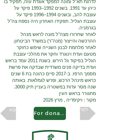
לדרגת תא"ל ומונה למפקד אוגדת עזה, תפקיד בו
כיהן עד 1991. בשנים 1992–1993 פיקד על
עוצבת להב, ובשנים 1994–1996 פיקד על
עוצבת הגליל. תפקידו האחרון היה נספח צה"ל
בגרמניה.
לאחר שחרורו מצה"ל מונה לראש מנהל
ההרכשה והייצור (מנה"ר) במשרד הביטחון.
לאחר מלחמת לבנון השנייה שימש כחוקר
מטעם ועדת וינוגרד וחקר את מהלכי עוצבת
הגליל בפיקוד גל הירש. בשנת 2011 עמד בראש
ועדת בדיקה פנים משרדית שבדקה את פרשת
מסמך הרפז. ב-2017 סיים כהונה בת 6 שנים
כראש מינהל הרכש, ופרש לגמלאות. באותה
שנה מסר עדות במשטרה בעניין תיק 3000.
מתגורר בראש העין
מקור : ויקיפדיה , מרץ 2026
לקודם
הבא
For donation