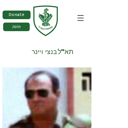
Donate
Join
תא"ל
בנצי ויינר