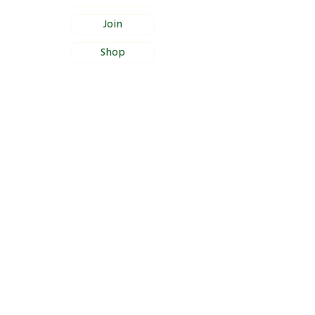
Join
Shop
Documentation
Certificate of Foundation Registration
Bylaws
Certificate of Proper Management
Section 46(a) Income Tax Approval
Site Information
Contact Us