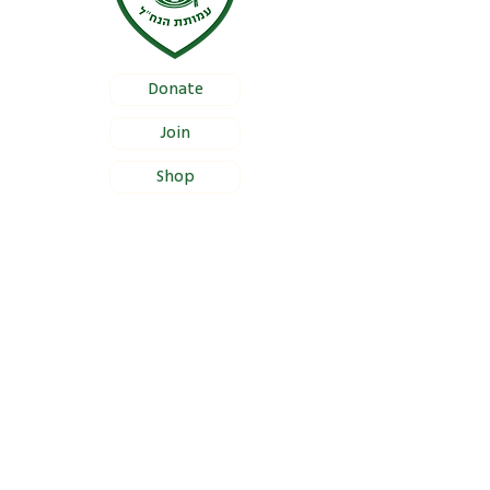
Donate
Join
Shop
Documentation
Certificate of Foundation Registration
Bylaws
Certificate of Proper Management
Section 46(a) Income Tax Approval