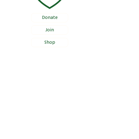
Donate
Join
Shop
Documentation
Certificate of Foundation Registration
Bylaws
Certificate of Proper Management
Section 46(a) Income Tax Approval
Site Information