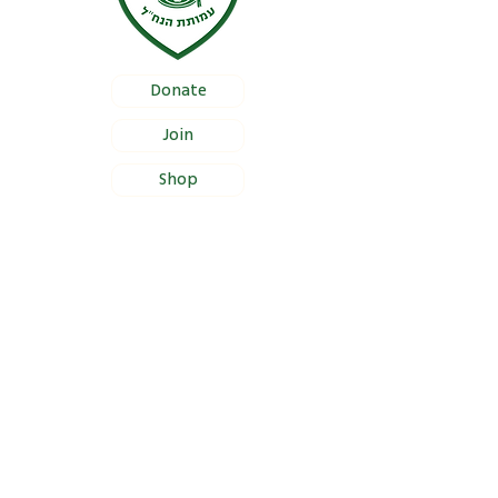
Donate
Join
Shop
Documentation
Certificate of Foundation Registration
Bylaws
Certificate of Proper Management
Section 46(a) Income Tax Approval