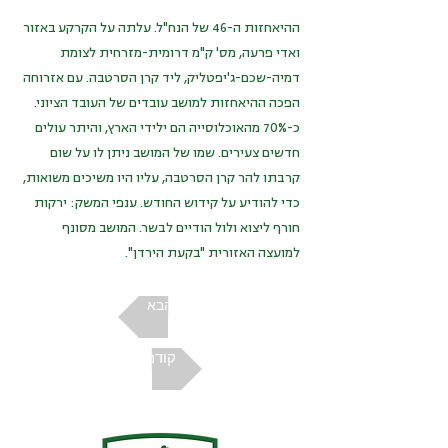
ההיאחזות ה-46 של הנח"ל. עלתה על הקרקע באזור
ואדי פרעה, מס' ק"מ דרומית-מזרחית לצומת
דמיה-שכם-ג'יפטליק, ליד קרן הסרטבה. עם אזרוחה
הפכה ההיאחזות למושב עובדים של העובד הציוני.
כ-70% מהאוכלוסייה הם ילידי הארץ, והיתר עולים
חדשים צעירים. שמו של המושב ניתן לו על שום
קרבתו להר קרן הסרטבה, עליו היו משיכים משואות,
כדי להודיע על קידוש החודש. ענפי המשק: ירקות
חורף ליצוא ולול הודיים לבשר. המושב מסונף
למועצה האזורית "בקעת הירדן".
הבא
קודם