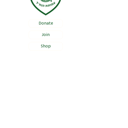
Donate
Join
Shop
Documentation
Certificate of Foundation Registration
Bylaws
Certificate of Proper Management
Section 46(a) Income Tax Approval