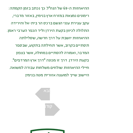
ההיאחזות ה-69 של הנח"ל. כך נכתב בזמן הקמתה:
רימונים נמצאת במזרח ארץ בנימין, באזור מדברי,
עקב עצירת ענני הגשם ברכס הר בית-אל והירידה
התלולה לכיוון בקעת הירדן וליד הכפר הערבי ראמן.
ההיאחזות יושבת על דרך חדשה, שסלילתה
תסתיים בקרוב, אשר תחילתה בתקוע, שבספר
המדבר, ואמורה להסתיים במחולה, אשר בצפון
בקעת הירדן. דרך זו מכונה "דרך ארץ המרדפים".
חיילי ההיאחזות שולחים משלחות עבודה למשואה.
היישוב שייך למועצה אזורית מטה בנימין
הבא
קודם