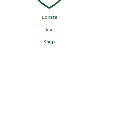
Donate
Join
Shop
Documentation
Certificate of Foundation Registration
Bylaws
Certificate of Proper Management
Section 46(a) Income Tax Approval
Site Information